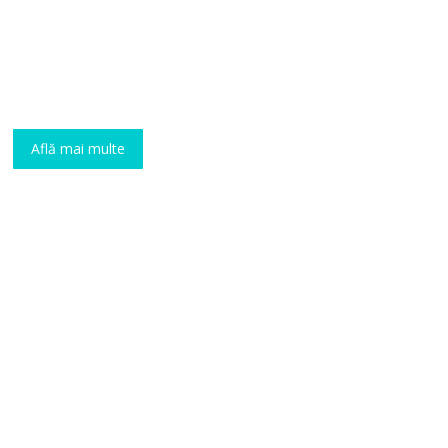
Servicii complete de la
proiect la montaj
Află mai multe