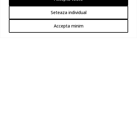
Seteaza individual
Accepta minim
Serviciile noastre includ totul de la
măsurători până la montaj
Măsurare
pentru ca totul să se potrivească perfect